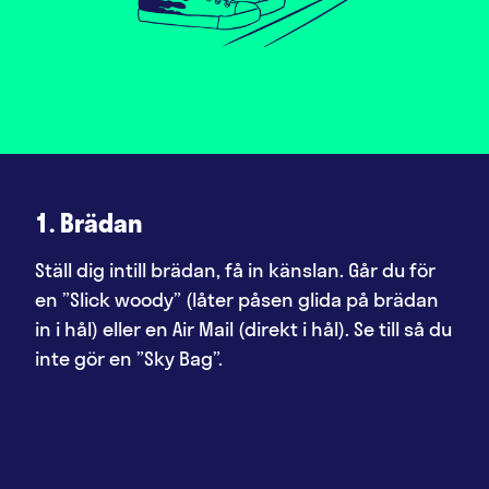
2. Kastet
 för
Lägg ditt bästa underarmskast, varanna
ädan
gång är det din tur och du har fyra kast.
l så du