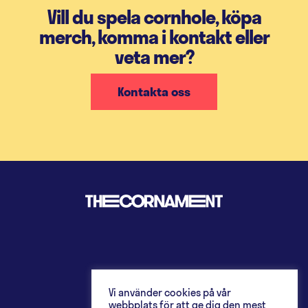
Vill du spela cornhole, köpa
merch, komma i kontakt eller
veta mer?
Kontakta oss
Vi använder cookies på vår
webbplats för att ge dig den mest