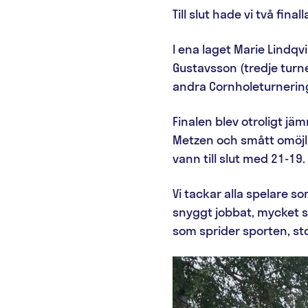
Till slut hade vi två fi
I ena laget Marie Lindqv
Gustavsson (tredje turn
andra Cornholeturnering
Finalen blev otroligt jä
Metzen och smått omöjli
vann till slut med 21-19.
Vi tackar alla spelare s
snyggt jobbat, mycket s
som sprider sporten, sto