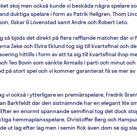
 mycket skoj men också kunde vi beskåda några spelare so
land duktiga spelare i form av Patrik Hellgren, Thom Lind
sson, Oskar G Lövenstad samt Andre och Robert Leto.
g så bjöds det direkt på flera rafflande matcher där vi f
arna Zeke och Elvira Eklund tog sig till kvartsfinal och 
ering hittills i form av att ta sig till kvartsfinal ihop m
ch Teo Bovin som sänkte Airmails i parti och minut oc
 på stort spel och vi kommer garanterat få se mer av 
g vi också i ytterligare en premiärspelare, Fredrik Gr
n Barkfeldt där den sistnämnde har en elegant lite s
. Efter en enormt spännande semifinal tog det dock sto
riktiga hemmaplansspelare, Christoffer Berg och Hampu
e ut lag efter lag men i semin fick även dom se sig sla