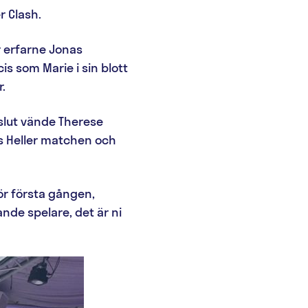
r Clash.
er erfarne Jonas
s som Marie i sin blott
.
 slut vände Therese
s Heller matchen och
för första gången,
nde spelare, det är ni