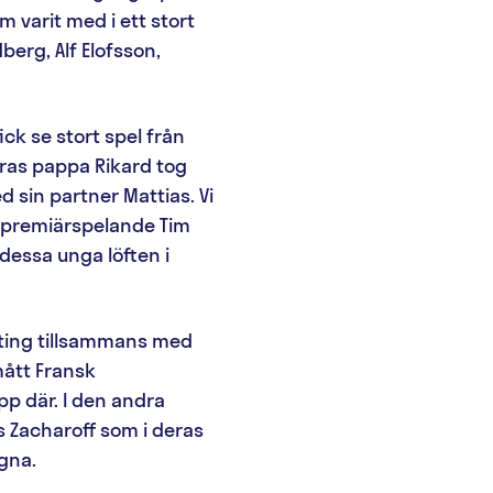
m varit med i ett stort
berg, Alf Elofsson,
ick se stort spel från
deras pappa Rikard tog
ed sin partner Mattias. Vi
h premiärspelande Tim
dessa unga löften i
anting tillsammans med
mått Fransk
pp där. I den andra
s Zacharoff som i deras
gna.