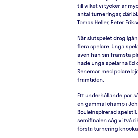
till vilket vi tycker är
antal turneringar, därib
Tomas Heller, Peter Erik
När slutspelet drog igån
flera spelare. Unga spel
även han sin främsta plac
hade unga spelarna Ed o
Renemar med polare bjöd
framtiden.
Ett underhållande par så
en gammal champ i Joha
Bouleinspirerad spelstil
semifinalen såg vi två 
första turnering knockad