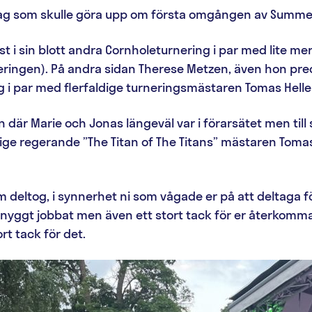
nallag som skulle göra upp om första omgången av Summe
ist i sin blott andra Cornholeturnering i par med lite m
eringen). På andra sidan Therese Metzen, även hon preci
 i par med flerfaldige turneringsmästaren Tomas Heller
mn där Marie och Jonas längeväl var i förarsätet men till
ge regerande ”The Titan of The Titans” mästaren Toma
om deltog, i synnerhet ni som vågade er på att deltaga 
nyggt jobbat men även ett stort tack för er återkomma
rt tack för det.