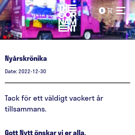
Fortsätt
shopping_cart
0
till
innehållet
Nyårskrönika
Date:
2022-12-30
Tack för ett väldigt vackert år
tillsammans.
Gott Nytt önskar vi er alla.