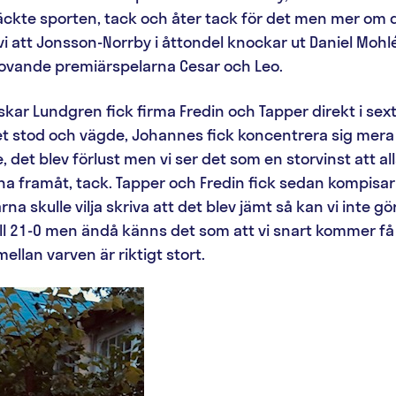
kte sporten, tack och åter tack för det men mer om det
vi att Jonsson-Norrby i åttondel knockar ut Daniel Moh
lovande premiärspelarna Cesar och Leo.
ar Lundgren fick firma Fredin och Tapper direkt i sext
et stod och vägde, Johannes fick koncentrera sig mera p
det blev förlust men vi ser det som en storvinst att all
rna framåt, tack. Tapper och Fredin fick sedan kompisa
rna skulle vilja skriva att det blev jämt så kan vi inte 
till 21-0 men ändå känns det som att vi snart kommer f
ellan varven är riktigt stort.