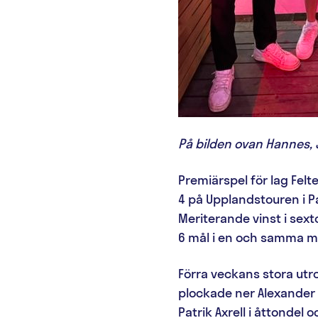
På bilden ovan Hannes,
Premiärspel för lag Felt
4 på Upplandstouren i P
Meriterande vinst i sex
6 mål i en och samma m
Förra veckans stora utr
plockade ner Alexander 
Patrik Axrell i åttondel