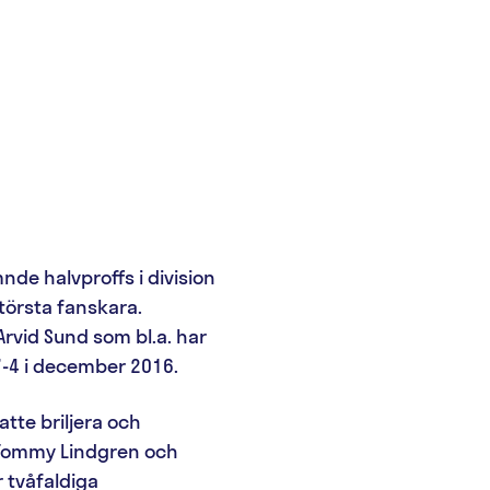
nde halvproffs i division
törsta fanskara.
rvid Sund som bl.a. har
-4 i december 2016.
tte briljera och
t Tommy Lindgren och
r tvåfaldiga