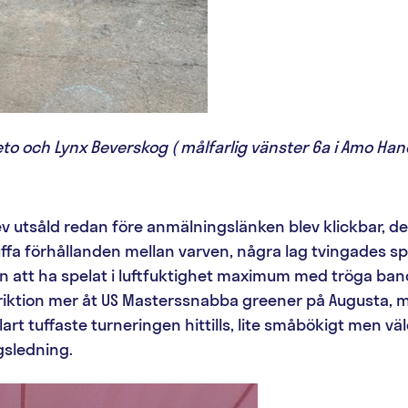
to och Lynx Beverskog ( målfarlig vänster 6a i Amo Han
v utsåld redan före anmälningslänken blev klickbar, de
uffa förhållanden mellan varven, några lag tvingades spr
att ha spelat i luftfuktighet maximum med tröga banor ti
ktion mer åt US Masterssnabba greener på Augusta, m
rt tuffaste turneringen hittills, lite småbökigt men väl
gsledning.