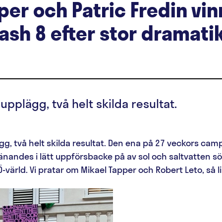
per och Patric Fredin vin
sh 8 efter stor dramati
pplägg, två helt skilda resultat.
g, två helt skilda resultat. Den ena på 27 veckors camp
änandes i lätt uppförsbacke på av sol och saltvatten 
-värld. Vi pratar om Mikael Tapper och Robert Leto, så l