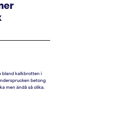
ner
k
 bland kalkbrotten i
söndersprucken betong
ika men ändå så olika.