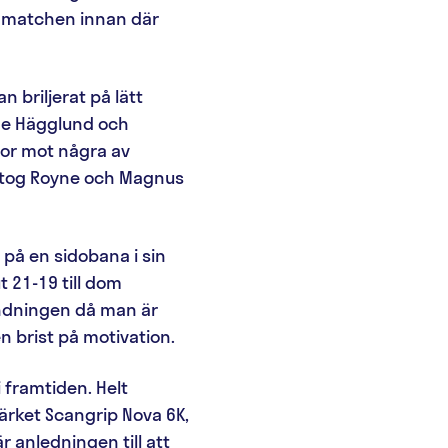
i matchen innan där
 briljerat på lätt
ne Hägglund och
tor mot några av
så tog Royne och Magnus
 på en sidobana i sin
 21-19 till dom
ändningen då man är
en brist på motivation.
i framtiden. Helt
ärket Scangrip Nova 6K,
 anledningen till att