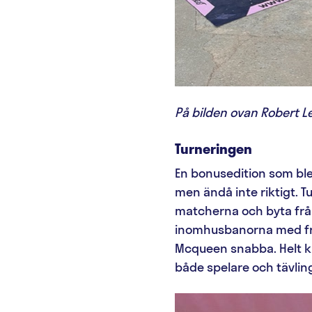
På bilden ovan Robert Le
Turneringen
En bonusedition som ble
men ändå inte riktigt. T
matcherna och byta från 
inomhusbanorna med fri
Mcqueen snabba. Helt kla
både spelare och tävlin