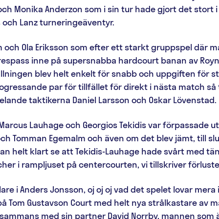
ch Monika Anderzon som i sin tur hade gjort det stort 
 och Lanz turneringeäventyr.
m och Ola Eriksson som efter ett starkt gruppspel där man
 respass inne på supersnabba hardcourt banan av Roy
ningen blev helt enkelt för snabb och uppgiften för s
gressande par för tillfället för direkt i nästa match 
pelande taktikerna Daniel Larsson och Oskar Lövenstad.
 Marcus Lauhage och Georgios Tekidis var förpassade ut
och Tomman Egemalm och även om det blev jämt, till slut
n helt klart se att Tekidis-Lauhage hade svårt med t
er i rampljuset på centercourten, vi tillskriver förlust
are i Anders Jonsson, oj oj oj vad det spelet lovar mera 
 på Tom Gustavson Court med helt nya strålkastare av m
tillsammans med sin partner David Norrby, mannen som är