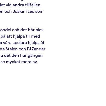
 vid andra tillfällen.
lén och Joakim Leo som
ondel och det här blev
å att hjälpa till med
a våra spelare hjälps åt
rna Stalén och PJ Zander
göra det den här gången
å se mycket mera av