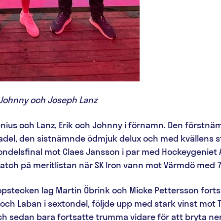
 Johnny och Joseph Lanz
enius och Lanz, Erik och Johnny i förnamn. Den förstnäm
adel, den sistnämnde ödmjuk delux och med kvällens s
tondelsfinal mot Claes Jansson i par med Hockeygeniet A
atch på meritlistan när SK Iron vann mot Värmdö med 7
opstecken lag Martin Öbrink och Micke Pettersson fortsa
och Laban i sextondel, följde upp med stark vinst mo
 och sedan bara fortsatte trumma vidare för att bryta ne