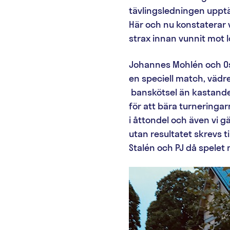
tävlingsledningen upptäc
Här och nu konstaterar 
strax innan vunnit mot 
Johannes Mohlén och Osk
en speciell match, vädr
banskötsel än kastande, 
för att bära turneringa
i åttondel och även vi gä
utan resultatet skrevs 
Stalén och PJ då spelet m