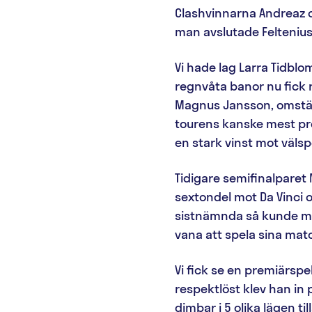
Clashvinnarna Andreaz o
man avslutade Feltenius
Vi hade lag Larra Tidblo
regnvåta banor nu fick
Magnus Jansson, omställ
tourens kanske mest pro
en stark vinst mot väls
Tidigare semifinalparet
sextondel mot Da Vinci 
sistnämnda så kunde ma
vana att spela sina match
Vi fick se en premiärspel
respektlöst klev han in
dimbar i 5 olika lägen 