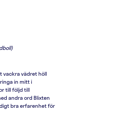
dboll)
t vackra vädret höll
inga in mitt i
ll följd till
ed andra ord Blixten
digt bra erfarenhet för