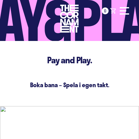
AY&PL
Fortsätt
shopping_cart
0
till
innehållet
Pay and Play.
Boka bana – Spela i egen takt.